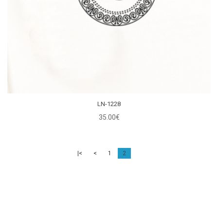
LN-1228
35.00€
|<
<
1
2