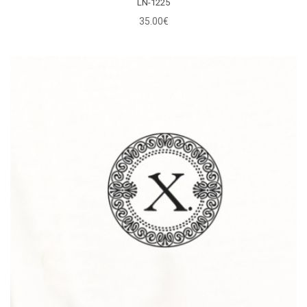
LN-1225
35.00€