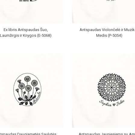
Ex libris Antspaudas Šuo,
Antspaudas Violončelė ir Muzi
Laumžirgis ir Knygos (E-5068)
Medis (P-5054)
tspaudas Daugiametės Saulutės
Antspaudas Jauniesiems su Am