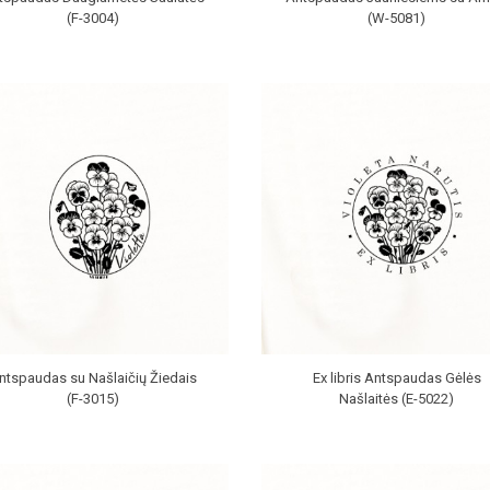
(F-3004)
(W-5081)
ntspaudas su Našlaičių Žiedais
Ex libris Antspaudas Gėlės
(F-3015)
Našlaitės (E-5022)