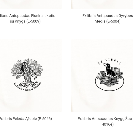
 libris Antspaudas Plunksnakotis
Ex libris Antspaudas Gyvybės
su Knyga (E-5009)
Medis (E-5004)
Ex libris Pelėda Ąžuole (E-5046)
Ex libris Antspaudas Knygų Šuo 
4016e)