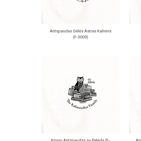
Antspaudas Gėlės Astras Kalninis
(F-3009)
Knygų Antspaudas su Pelėda (E-
An