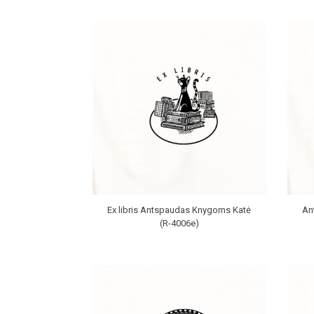
Ex libris Antspaudas Knygoms Katė
Ant
(R-4006e)