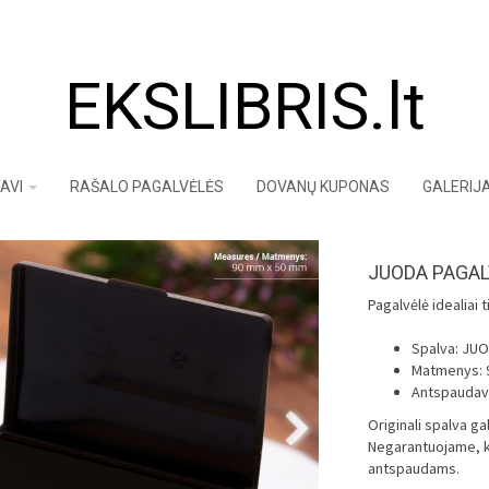
EKSLIBRIS.lt
AVI
RAŠALO PAGALVĖLĖS
DOVANŲ KUPONAS
GALERIJ
JUODA PAGAL
Pagalvėlė idealiai
Spalva: JU
Matmenys: 9
Antspaudavi
Originali spalva g
Negarantuojame, kad
antspaudams.