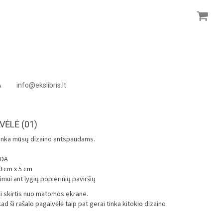
A
info@ekslibris.lt
VĖLĖ (01)
 tinka mūsų dizaino antspaudams.
ODA
 cm x 5 cm
mui ant lygių popierinių paviršių
ali skirtis nuo matomos ekrane.
 ši rašalo pagalvėlė taip pat gerai tinka kitokio dizaino