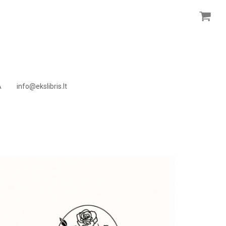
A
info@ekslibris.lt