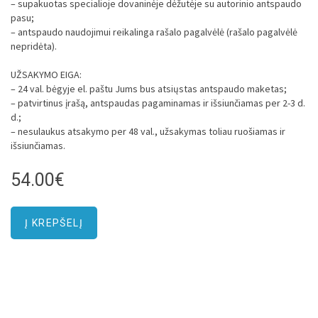
– supakuotas specialioje dovaninėje dėžutėje su autorinio antspaudo
pasu;
– antspaudo naudojimui reikalinga rašalo pagalvėlė (rašalo pagalvėlė
nepridėta).
UŽSAKYMO EIGA:
– 24 val. bėgyje el. paštu Jums bus atsiųstas antspaudo maketas;
– patvirtinus įrašą, antspaudas pagaminamas ir išsiunčiamas per 2-3 d.
d.;
– nesulaukus atsakymo per 48 val., užsakymas toliau ruošiamas ir
išsiunčiamas.
54.00€