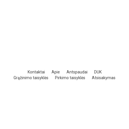
Kontaktai
Apie
Antspaudai
DUK
Grąžinimo taisyklės
Pirkimo taisyklės
Atsisakymas
powered by shopiteka