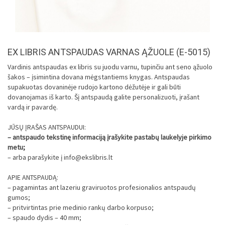
EX LIBRIS ANTSPAUDAS VARNAS ĄŽUOLE (E-5015)
Vardinis antspaudas ex libris su juodu varnu, tupinčiu ant seno ąžuolo
šakos – įsimintina dovana mėgstantiems knygas. Antspaudas
supakuotas dovaninėje rudojo kartono dėžutėje ir gali būti
dovanojamas iš karto. Šį antspaudą galite personalizuoti, įrašant
vardą ir pavardę.
JŪSŲ ĮRAŠAS ANTSPAUDUI:
– antspaudo tekstinę informaciją įrašykite pastabų laukelyje pirkimo
metu;
– arba parašykite į info@ekslibris.lt
APIE ANTSPAUDĄ:
– pagamintas ant lazeriu graviruotos profesionalios antspaudų
gumos;
– pritvirtintas prie medinio rankų darbo korpuso;
– spaudo dydis – 40 mm;